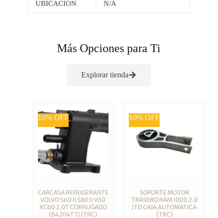
UBICACION
N/A
Más Opciones para Ti
Explorar tienda
10% OFF
10% OFF
CARCASA REFRIGERANTE
SOPORTE MOTOR
VOLVO S60 II S80 II V60
TRASERO RAM 1000 2.0
XC60 2.0T CORRUGADO
JTD CAJA AUTOMATICA
(B4204T7) (TRC)
(TRC)