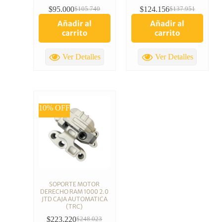
$
95.000
$
124.156
$
105.740
$
137.951
Añadir al
Añadir al
carrito
carrito
Ver Detalles
Ver Detalles
10% OFF
SOPORTE MOTOR
DERECHO RAM 1000 2.0
JTD CAJA AUTOMATICA
(TRC)
$
223.220
$
248.023