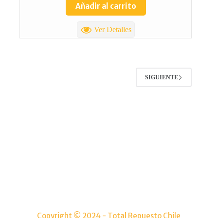
Añadir al carrito
Ver Detalles
SIGUIENTE
TOTAL REPUESTOS CHILE
Lolco 7680 Torre 5 Local 2 Las condes
(+56) 9 4986 8421
Info@totalrepuestoschile.cl
Copyright © 2024 - Total Repuesto Chile