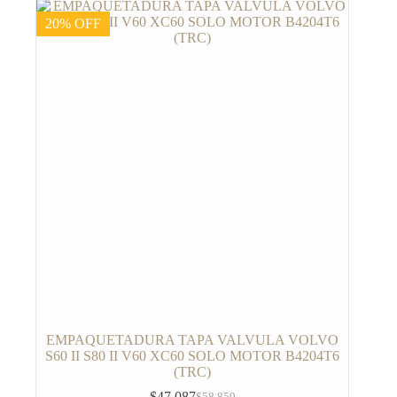
20% OFF
EMPAQUETADURA TAPA VALVULA VOLVO
S60 II S80 II V60 XC60 SOLO MOTOR B4204T6
(TRC)
$
47.087
$
58.859