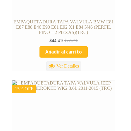
EMPAQUETADURA TAPA VALVULA BMW E81
E87 E88 E46 E90 E81 E92 X1 E84 N46 (PERFIL
FINO – 2 PIEZAS)(TRC)
$
44.410
$
53.741
Añadir al carrito
Ver Detalles
15% OFF