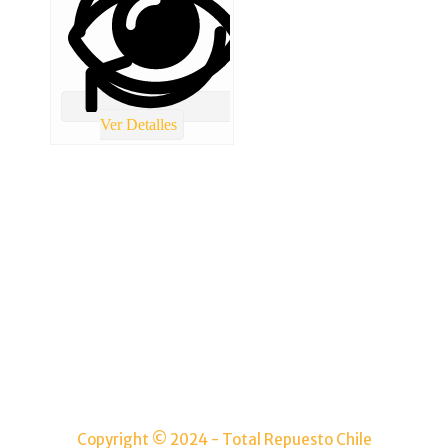
Ver Detalles
TOTAL REPUESTOS CHILE
Lolco 7680 Torre 5 Local 2 Las condes
(+56) 9 4986 8421
Info@totalrepuestoschile.cl
Copyright © 2024 - Total Repuesto Chile