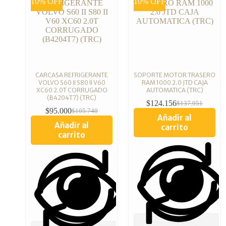
10% OFF
10% OFF
CARCASA REFRIGERANTE
SOPORTE MOTOR TRASERO
VOLVO S60 II S80 II V60
RAM 1000 2.0 JTD CAJA
XC60 2.0T CORRUGADO
AUTOMATICA (TRC)
(B4204T7) (TRC)
$
124.156
$
137.951
$
95.000
$
105.740
Añadir al
Añadir al
carrito
carrito