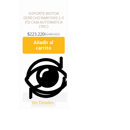
SOPORTE MOTOR
DERECHO RAM 1000 2.0
JTD CAJA AUTOMATICA
(TRC)
$
223.220
$
248.023
Añadir al
carrito
Ver Detalles