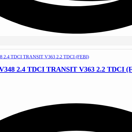
 2.4 TDCI TRANSIT V363 2.2 TDCI (F