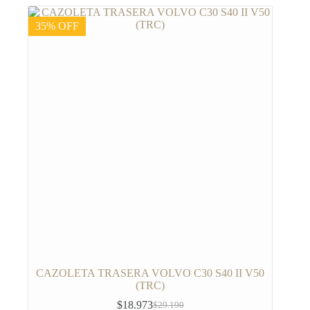
35% OFF
CAZOLETA TRASERA VOLVO C30 S40 II V50
(TRC)
$
18.973
$
29.190