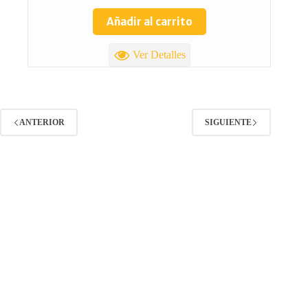
Añadir al carrito
Ver Detalles
ANTERIOR
SIGUIENTE
TOTAL REPUESTOS CHILE
Lolco 7680 Torre 5 Local 2 Las condes
(+56) 9 4986 8421
Info@totalrepuestoschile.cl