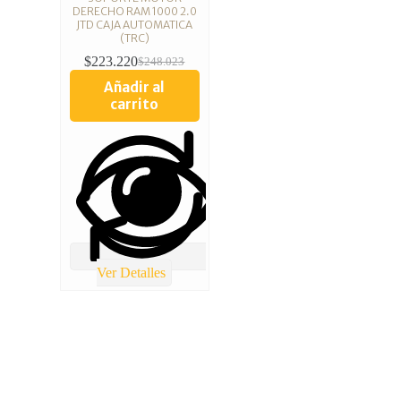
DERECHO RAM 1000 2.0
JTD CAJA AUTOMATICA
(TRC)
$
223.220
$
248.023
Añadir al
carrito
Ver Detalles
TOTAL REPUESTOS CHILE