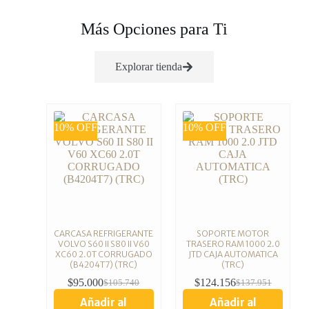
Más Opciones para Ti
Explorar tienda
10% OFF
10% OFF
CARCASA REFRIGERANTE
SOPORTE MOTOR
VOLVO S60 II S80 II V60
TRASERO RAM 1000 2.0
XC60 2.0T CORRUGADO
JTD CAJA AUTOMATICA
(B4204T7) (TRC)
(TRC)
$
95.000
$
124.156
$
105.740
$
137.951
Añadir al
Añadir al