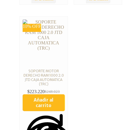
10% OFF
SOPORTE MOTOR
DERECHO RAM 1000 2.0
JTD CAJA AUTOMATICA
(TRC)
$
223.220
$
248.023
Añadir al
carrito