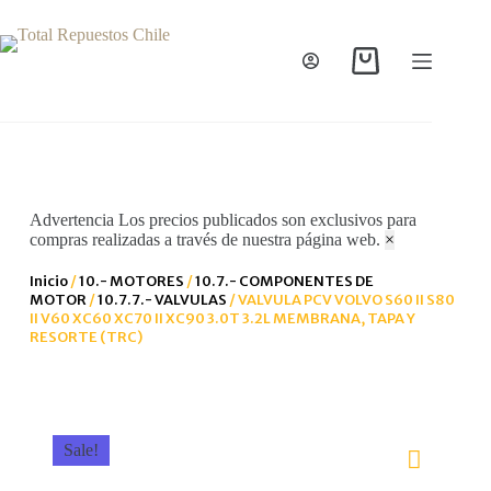
Advertencia
Los precios publicados son exclusivos para
compras realizadas a través de nuestra página web.
×
Inicio
/
10.- MOTORES
/
10.7.- COMPONENTES DE
MOTOR
/
10.7.7.- VALVULAS
/ VALVULA PCV VOLVO S60 II S80
II V60 XC60 XC70 II XC90 3.0T 3.2L MEMBRANA, TAPA Y
RESORTE (TRC)
Sale!