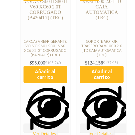
CARCASA REFRIGERANTE
SOPORTE MOTOR
VOLVO S60 II S80 II V60
TRASERO RAM 1000 2.0
XC60 2.0T CORRUGADO
JTD CAJA AUTOMATICA
(B4204T7) (TRC)
(TRC)
$
95.000
$
124.156
$
105.740
$
137.951
Añadir al
Añadir al
carrito
carrito
Ver Detalles
Ver Detalles