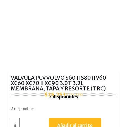
VALVULA PCV VOLVO S60 II S80 II V60
XC60 XC70 II XC90 3.0T 3.2L
MEMBRANA, TAPA Y RESORTE (TRC)
$
35.253
$
39.170
2 disponibles
2 disponibles
Añadir al carrito