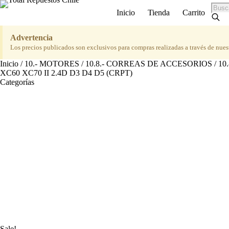
Saltar
Búsq
Inicio
Tienda
Carrito
al
de
contenido
produ
Advertencia
Los precios publicados son exclusivos para compras realizadas a través de nues
Inicio
/
10.- MOTORES
/
10.8.- CORREAS DE ACCESORIOS
/
10
XC60 XC70 II 2.4D D3 D4 D5 (CRPT)
Categorías
Sale!