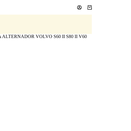
Carro
de
compra
ALTERNADOR VOLVO S60 II S80 II V60