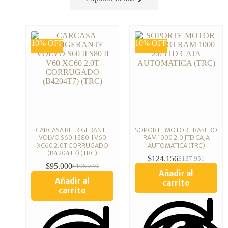
10% OFF
10% OFF
CARCASA REFRIGERANTE
SOPORTE MOTOR TRASERO
VOLVO S60 II S80 II V60
RAM 1000 2.0 JTD CAJA
XC60 2.0T CORRUGADO
AUTOMATICA (TRC)
(B4204T7) (TRC)
$
124.156
$
137.951
$
95.000
$
105.740
Añadir al
Añadir al
carrito
carrito