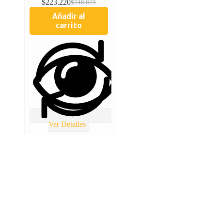
$
223.220
$
248.023
Añadir al
carrito
Ver Detalles
TOTAL REPUESTOS CHILE
Lolco 7680 Torre 5 Local 2 Las condes