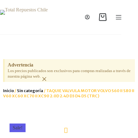
Advertencia
Los precios publicados son exclusivos para compras realizadas a través de
×
nuestra página web.
Inicio
/
Sin categoría
/ TAQUIE VALVULA MOTOR VOLVO S60 II S80 II
V60 XC60 XC70 II XC90 2.0D 2.4D D3 D4 D5 (TRC)
Sale!