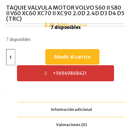
TAQUIE VALVULA MOTOR VOLVO S60 II S80
II V60 XC60 XC70 II XC90 2.0D 2.4D D3 D4 D5
(TRC)
$
25.200
$
28.000
7 disponibles
7 disponibles
Añadir al carrito
+56949868421
Información adicional
Valoraciones (0)