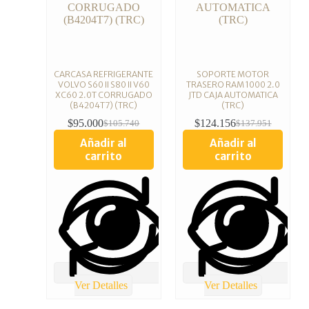
CARCASA REFRIGERANTE
SOPORTE MOTOR
VOLVO S60 II S80 II V60
TRASERO RAM 1000 2.0
XC60 2.0T CORRUGADO
JTD CAJA AUTOMATICA
(B4204T7) (TRC)
(TRC)
$
95.000
$
124.156
$
105.740
$
137.951
Añadir al
Añadir al
carrito
carrito
Ver Detalles
Ver Detalles