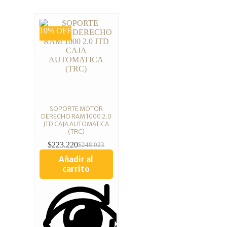
10% OFF
SOPORTE MOTOR
DERECHO RAM 1000 2.0
JTD CAJA AUTOMATICA
(TRC)
$
223.220
$
248.023
Añadir al
carrito