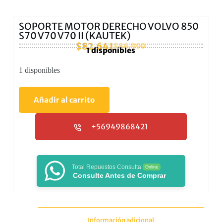
SOPORTE MOTOR DERECHO VOLVO 850
S70 V70 V70 II (KAUTEK)
$
82.641
$
86.990
1 disponibles
1 disponibles
Añadir al carrito
+56949868421
Total Repuestos Consulta
Online
Consulte Antes de Comprar
Información adicional