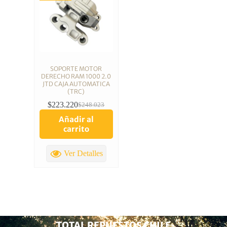
SOPORTE MOTOR
DERECHO RAM 1000 2.0
JTD CAJA AUTOMATICA
(TRC)
$
223.220
$
248.023
Añadir al
carrito
Ver Detalles
TOTAL REPUESTOS CHILE