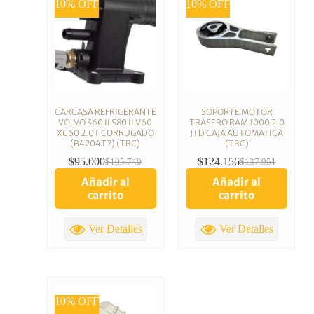
10% OFF
10% OFF
CARCASA REFRIGERANTE
SOPORTE MOTOR
VOLVO S60 II S80 II V60
TRASERO RAM 1000 2.0
XC60 2.0T CORRUGADO
JTD CAJA AUTOMATICA
(B4204T7) (TRC)
(TRC)
$
95.000
$
124.156
$
105.740
$
137.951
Añadir al
Añadir al
carrito
carrito
Ver Detalles
Ver Detalles
10% OFF