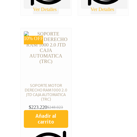
Ver Detalles
Ver Detalles
10% OFF
SOPORTE MOTOR
DERECHO RAM 1000 2.0
JTD CAJA AUTOMATICA
(TRC)
$
223.220
$
248.023
Añadir al
carrito