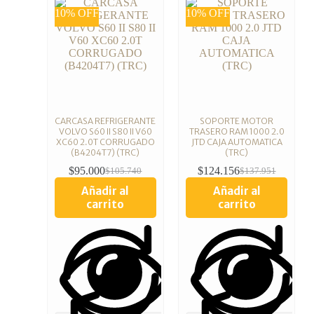
10% OFF
10% OFF
CARCASA REFRIGERANTE
SOPORTE MOTOR
VOLVO S60 II S80 II V60
TRASERO RAM 1000 2.0
XC60 2.0T CORRUGADO
JTD CAJA AUTOMATICA
(B4204T7) (TRC)
(TRC)
$
95.000
$
124.156
$
105.740
$
137.951
Añadir al
Añadir al
carrito
carrito