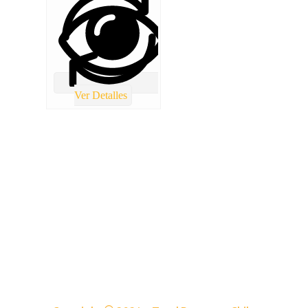
Ver Detalles
TOTAL REPUESTOS CHILE
Lolco 7680 Torre 5 Local 2 Las condes
(+56) 9 4986 8421
Info@totalrepuestoschile.cl