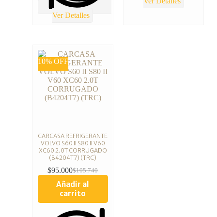
Ver Detalles
Ver Detalles
10% OFF
CARCASA REFRIGERANTE
VOLVO S60 II S80 II V60
XC60 2.0T CORRUGADO
(B4204T7) (TRC)
$
95.000
$
105.740
Añadir al
carrito