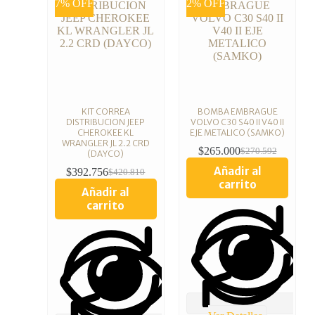
7% OFF
2% OFF
KIT CORREA
BOMBA EMBRAGUE
DISTRIBUCION JEEP
VOLVO C30 S40 II V40 II
CHEROKEE KL
EJE METALICO (SAMKO)
WRANGLER JL 2.2 CRD
$
265.000
$
270.592
(DAYCO)
Añadir al
$
392.756
$
420.810
carrito
Añadir al
carrito