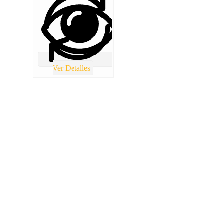
Ver Detalles
TOTAL REPUESTOS CHILE
Lolco 7680 Torre 5 Local 2 Las condes
(+56) 9 4986 8421
Info@totalrepuestoschile.cl