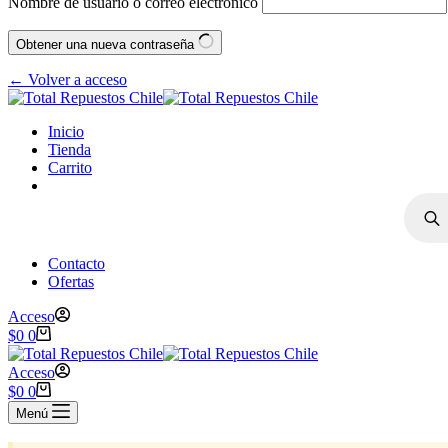
Nombre de usuario o correo electrónico
Obtener una nueva contraseña
← Volver a acceso
Inicio
Tienda
Carrito
Contacto
Ofertas
Acceso
$
0
0
Acceso
$
0
0
Menú