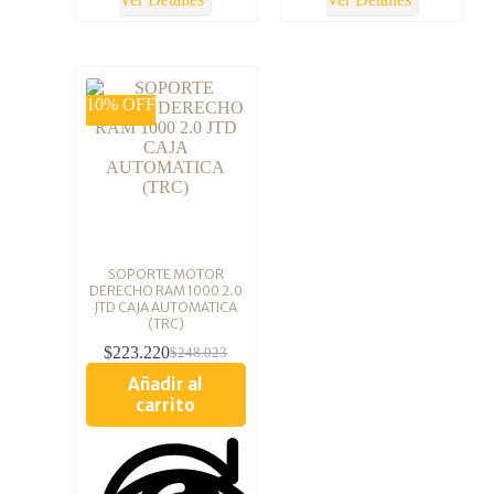
10% OFF
SOPORTE MOTOR
DERECHO RAM 1000 2.0
JTD CAJA AUTOMATICA
(TRC)
$
223.220
$
248.023
Añadir al
carrito