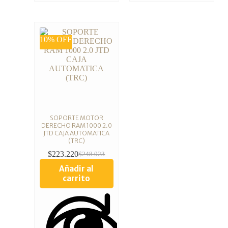
10% OFF
SOPORTE MOTOR
DERECHO RAM 1000 2.0
JTD CAJA AUTOMATICA
(TRC)
$
223.220
$
248.023
Añadir al
carrito