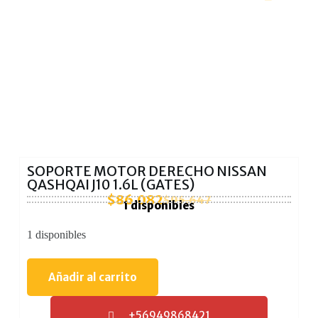
SOPORTE MOTOR DERECHO NISSAN
QASHQAI J10 1.6L (GATES)
$
86.082
$
95.647
1 disponibles
1 disponibles
Añadir al carrito
+56949868421