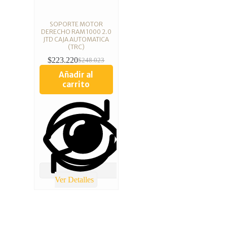
SOPORTE MOTOR
DERECHO RAM 1000 2.0
JTD CAJA AUTOMATICA
(TRC)
$
223.220
$
248.023
Añadir al
carrito
Ver Detalles