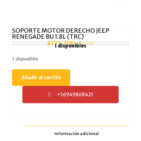
SOPORTE MOTOR DERECHO JEEP
RENEGADE BU 1.8L (TRC)
$
173.218
$
182.335
1 disponibles
1 disponibles
Añadir al carrito
+56949868421
Información adicional