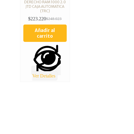
DERECHO RAM 1000 2.0
JTD CAJA AUTOMATICA
(TRC)
$
223.220
$
248.023
Añadir al
carrito
Ver Detalles
TOTAL REPUESTOS CHILE
Lolco 7680 Torre 5 Local 2 Las condes