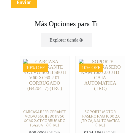
Enviar
Más Opciones para Ti
Explorar tienda
10% OFF
10% OFF
CARCASA REFRIGERANTE
SOPORTE MOTOR
VOLVO S60 II S80 II V60
TRASERO RAM 1000 2.0
XC60 2.0T CORRUGADO
JTD CAJA AUTOMATICA
(B4204T7) (TRC)
(TRC)
$
95.000
$
124.156
$
105.740
$
137.951