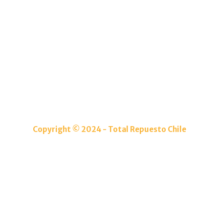
TOTAL REPUESTOS CHILE
Lolco 7680 Torre 5 Local 2 Las condes
(+56) 9 4986 8421
Info@totalrepuestoschile.cl
Copyright © 2024 - Total Repuesto Chile