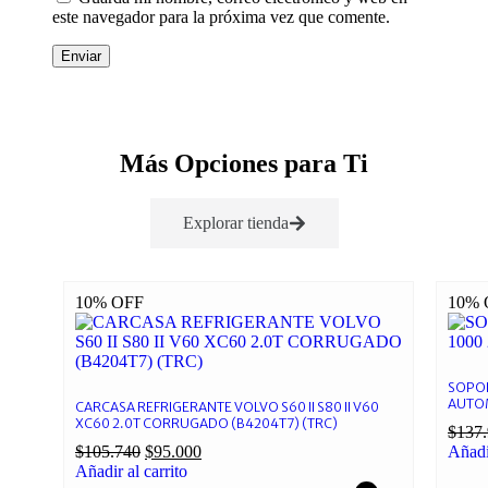
este navegador para la próxima vez que comente.
Enviar
Más Opciones para Ti
Explorar tienda
10% OFF
10% 
SOPOR
AUTOM
CARCASA REFRIGERANTE VOLVO S60 II S80 II V60
XC60 2.0T CORRUGADO (B4204T7) (TRC)
$
137
$
105.740
$
95.000
Añadir
Añadir al carrito