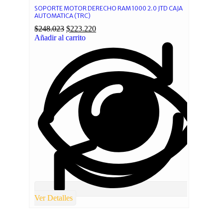
SOPORTE MOTOR DERECHO RAM 1000 2.0 JTD CAJA
AUTOMATICA (TRC)
$
248.023
$
223.220
Añadir al carrito
Ver Detalles