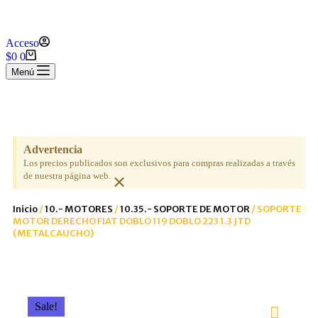
Acceso
$
0
0
Menú
Advertencia
Los precios publicados son exclusivos para compras realizadas a través
×
de nuestra página web.
Inicio
/
10.- MOTORES
/
10.35.- SOPORTE DE MOTOR
/ SOPORTE
MOTOR DERECHO FIAT DOBLO 119 DOBLO 223 1.3 JTD
(METALCAUCHO)
Sale!