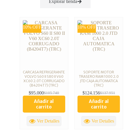
Explorar tienda
10% OFF
10% OFF
CARCASA REFRIGERANTE
SOPORTE MOTOR
VOLVO S60 II S80 II V60
TRASERO RAM 1000 2.0
XC60 2.0T CORRUGADO
JTD CAJA AUTOMATICA
(B4204T7) (TRC)
(TRC)
$
95.000
$
124.156
$
105.740
$
137.951
Añadir al
Añadir al
carrito
carrito
Ver Detalles
Ver Detalles