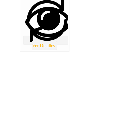
Ver Detalles
TOTAL REPUESTOS CHILE
Lolco 7680 Torre 5 Local 2 Las condes
(+56) 9 4986 8421
Info@totalrepuestoschile.cl