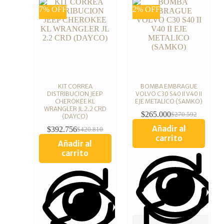
7% OFF
2% OFF
KIT CORREA
BOMBA EMBRAGUE
DISTRIBUCION JEEP
VOLVO C30 S40 II V40 II
CHEROKEE KL
EJE METALICO (SAMKO)
WRANGLER JL 2.2 CRD
$
265.000
$
270.592
(DAYCO)
Añadir al
$
392.756
$
420.810
carrito
Añadir al
carrito