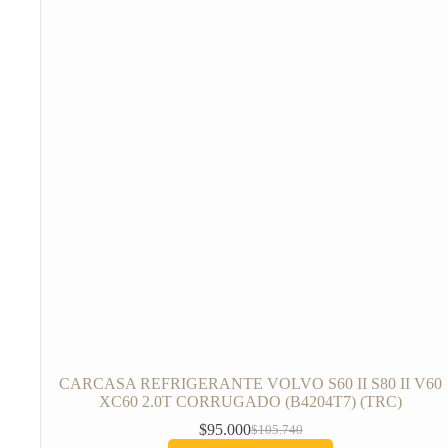
CARCASA REFRIGERANTE VOLVO S60 II S80 II V60
XC60 2.0T CORRUGADO (B4204T7) (TRC)
$
95.000
$
105.740