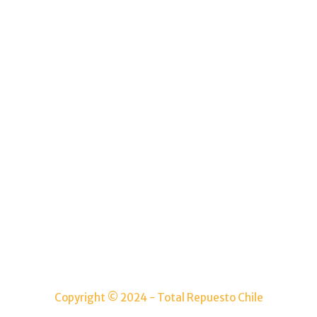
Menu
Mi cuenta
Inicio
Pagina de Pag
Carrito
Tienda
Contacto
Copyright © 2024 - Total Repuesto Chile