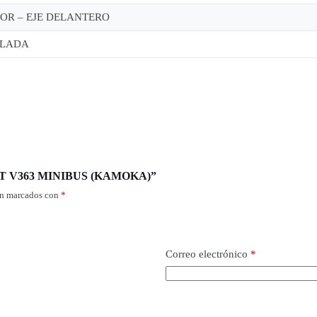
IOR – EJE DELANTERO
ELLADA
SIT V363 MINIBUS (KAMOKA)”
án marcados con
*
Correo electrónico
*