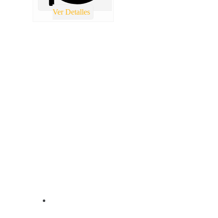
Ver Detalles
TOTAL REPUESTOS CHILE
Lolco 7680 Torre 5 Local 2 Las condes