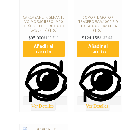
CARCASA REFRIGERANTE
SOPORTE MOTOR
VOLVO S60 II S80 II V60
TRASERO RAM 1000 2.0
XC60 2.0T CORRUGADO
JTD CAJA AUTOMATICA
(B4204T7) (TRC)
(TRC)
$
95.000
$
124.156
$
105.740
$
137.951
Añadir al
Añadir al
carrito
carrito
Ver Detalles
Ver Detalles