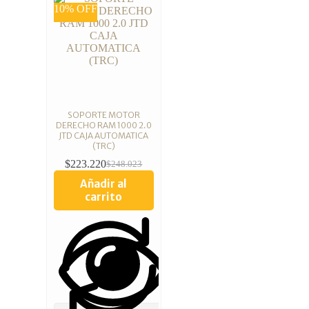
10% OFF
SOPORTE MOTOR
DERECHO RAM 1000 2.0
JTD CAJA AUTOMATICA
(TRC)
$
223.220
$
248.023
Añadir al
carrito