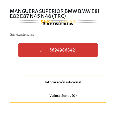
MANGUERA SUPERIOR BMW BMW E81
E82 E87 N45 N46 (TRC)
$
68.772
$
76.413
Sin existencias
Sin existencias
+56949868421
Información adicional
Valoraciones (0)