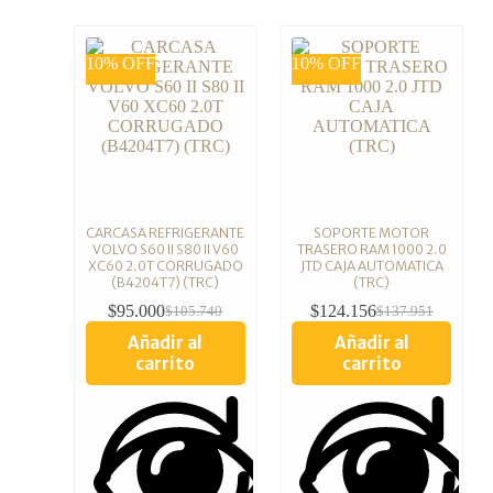
10% OFF
10% OFF
CARCASA REFRIGERANTE
SOPORTE MOTOR
VOLVO S60 II S80 II V60
TRASERO RAM 1000 2.0
XC60 2.0T CORRUGADO
JTD CAJA AUTOMATICA
(B4204T7) (TRC)
(TRC)
$
95.000
$
124.156
$
105.740
$
137.951
Añadir al
Añadir al
carrito
carrito