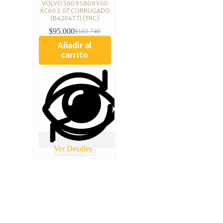
VOLVO S60 II S80 II V60
XC60 2.0T CORRUGADO
(B4204T7) (TRC)
$
95.000
$
105.740
Añadir al
carrito
Ver Detalles
TOTAL REPUESTOS CHILE