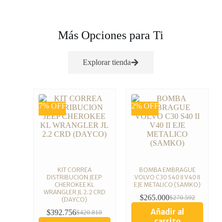
Más Opciones para Ti
Explorar tienda
7% OFF
2% OFF
KIT CORREA
BOMBA EMBRAGUE
DISTRIBUCION JEEP
VOLVO C30 S40 II V40 II
CHEROKEE KL
EJE METALICO (SAMKO)
WRANGLER JL 2.2 CRD
$
265.000
$
270.592
(DAYCO)
Añadir al
$
392.756
$
420.810
carrito