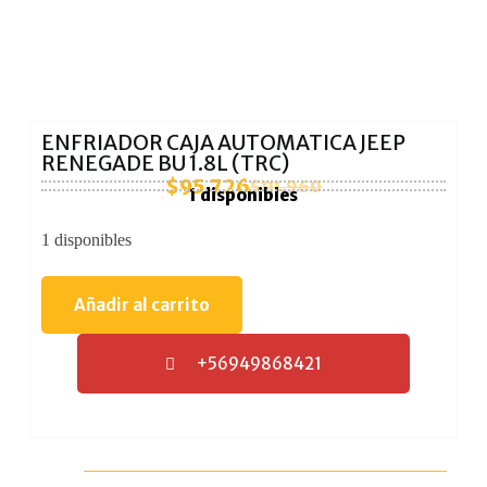
ENFRIADOR CAJA AUTOMATICA JEEP
RENEGADE BU 1.8L (TRC)
$
95.726
$
111.960
1 disponibles
1 disponibles
Añadir al carrito
+56949868421