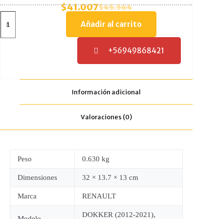
$
41.007
$
45.564
El
El
CAÑERIA
precio
precio
REFRIGERANTE
Añadir al carrito
RENAULT
original
actual
DOKKER
era:
es:
CAPTUR
+56949868421
$45.564.
$41.007.
KANGOO
II
1.5
DCI
K9K
Información adicional
(TRC)
cantidad
Valoraciones (0)
Peso
0.630 kg
Dimensiones
32 × 13.7 × 13 cm
Marca
RENAULT
DOKKER (2012-2021),
Modelo