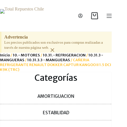
Saltar
al
contenido
Carro
de
compra
Advertencia
Los precios publicados son exclusivos para compras realizadas a
×
través de nuestra página web.
Inicio
/
10.- MOTORES
/
10.31.- REFRIGERACION
/
10.31.3 -
MANGUERAS
/
10.31.3.3 - MANGUERAS
/ CAÑERIA
REFRIGERANTE RENAULT DOKKER CAPTUR KANGOO II 1.5 DCI
K9K (TRC)
Categorías
AMORTIGUACION
ESTABILIDAD