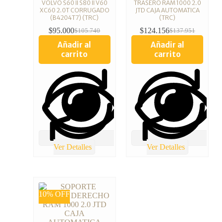
VOLVO S60 II S80 II V60
TRASERO RAM 1000 2.0
XC60 2.0T CORRUGADO
JTD CAJA AUTOMATICA
(B4204T7) (TRC)
(TRC)
$
95.000
$
124.156
$
105.740
$
137.951
Añadir al
Añadir al
carrito
carrito
Ver Detalles
Ver Detalles
10% OFF