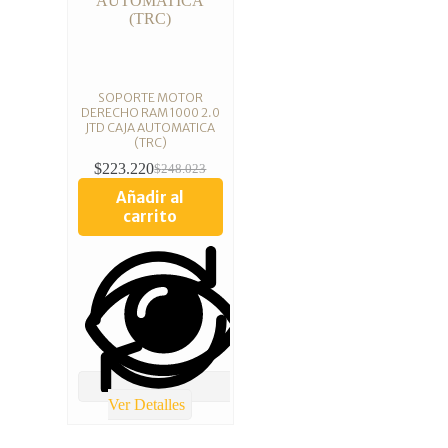
SOPORTE MOTOR
DERECHO RAM 1000 2.0
JTD CAJA AUTOMATICA
(TRC)
$
223.220
$
248.023
Añadir al
carrito
Ver Detalles