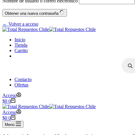
Nombre de usuario o correo electrónico
Obtener una nueva contraseña
← Volver a acceso
Inicio
Tienda
Carrito
Contacto
Ofertas
Acceso
$
0
0
Acceso
$
0
0
Menú