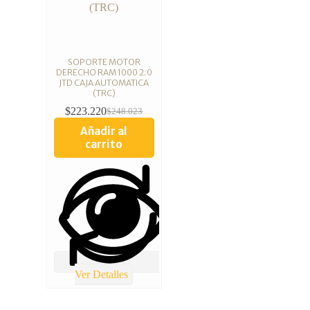
SOPORTE MOTOR
DERECHO RAM 1000 2.0
JTD CAJA AUTOMATICA
(TRC)
$
223.220
$
248.023
Añadir al
carrito
Ver Detalles