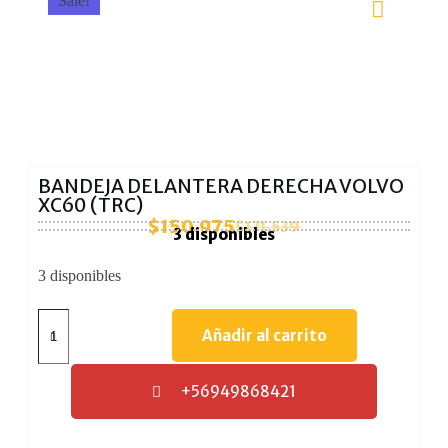
Sale!
BANDEJA DELANTERA DERECHA VOLVO
XC60 (TRC)
$
150.975
$
171.539
3 disponibles
3 disponibles
Añadir al carrito
+56949868421