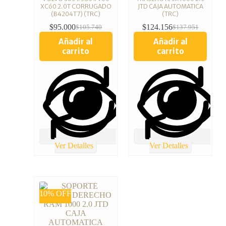
XC60 2.0T CORRUGADO
JTD CAJA AUTOMATICA
(B4204T7) (TRC)
(TRC)
$
95.000
$
124.156
$
105.740
$
137.951
Añadir al
Añadir al
carrito
carrito
Ver Detalles
Ver Detalles
10% OFF