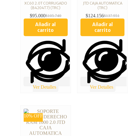
XC60 2.0T CORRUGADO
JTD CAJA AUTOMATICA
(B4204T7) (TRC)
(TRC)
$
95.000
$
124.156
$
105.740
$
137.951
Añadir al
Añadir al
carrito
carrito
Ver Detalles
Ver Detalles
10% OFF