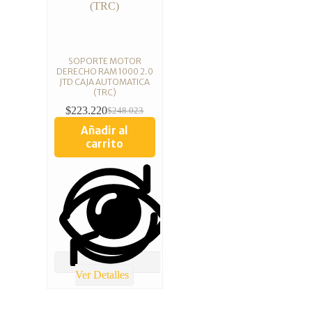
SOPORTE MOTOR
DERECHO RAM 1000 2.0
JTD CAJA AUTOMATICA
(TRC)
$
223.220
$
248.023
Añadir al
carrito
Ver Detalles