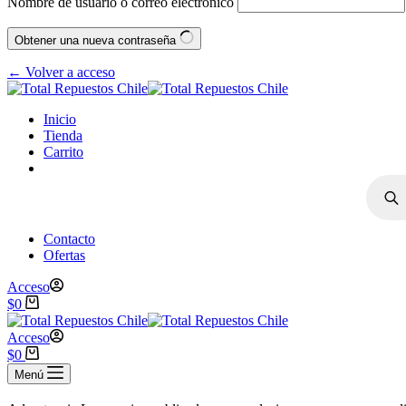
Nombre de usuario o correo electrónico
Obtener una nueva contraseña
← Volver a acceso
Inicio
Tienda
Carrito
Contacto
Ofertas
Acceso
$
0
Acceso
$
0
Menú