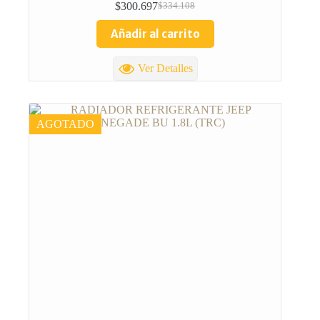
$
300.697
$
334.108
Añadir al carrito
Ver Detalles
AGOTADO