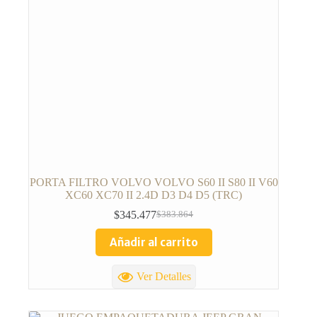
PORTA FILTRO VOLVO VOLVO S60 II S80 II V60
XC60 XC70 II 2.4D D3 D4 D5 (TRC)
$
345.477
$
383.864
Añadir al carrito
Ver Detalles