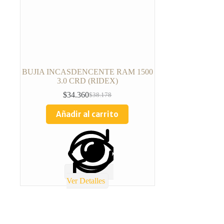
BUJIA INCASDENCENTE RAM 1500
3.0 CRD (RIDEX)
$
34.360
$
38.178
Añadir al carrito
Ver Detalles