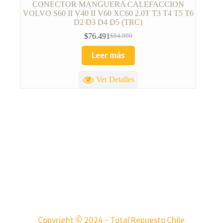
CONECTOR MANGUERA CALEFACCION
VOLVO S60 II V40 II V60 XC60 2.0T T3 T4 T5 T6
D2 D3 D4 D5 (TRC)
$
76.491
$
84.990
Leer más
Ver Detalles
TOTAL REPUESTOS CHILE
Lolco 7680 Torre 5 Local 2 Las condes
(+56) 9 4986 8421
Info@totalrepuestoschile.cl
Copyright © 2024 - Total Repuesto Chile