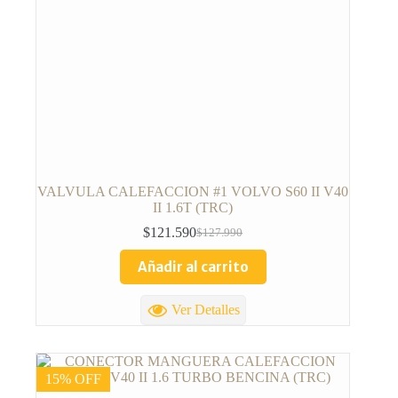
VALVULA CALEFACCION #1 VOLVO S60 II V40
II 1.6T (TRC)
$
121.590
$
127.990
Añadir al carrito
Ver Detalles
15% OFF