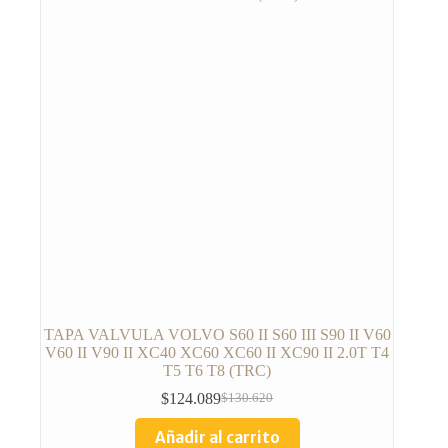
TAPA VALVULA VOLVO S60 II S60 III S90 II V60
V60 II V90 II XC40 XC60 XC60 II XC90 II 2.0T T4
T5 T6 T8 (TRC)
$
124.089
$
130.620
Añadir al carrito