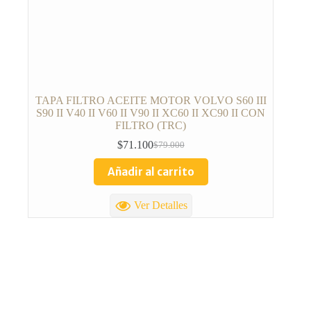
TAPA FILTRO ACEITE MOTOR VOLVO S60 III
S90 II V40 II V60 II V90 II XC60 II XC90 II CON
FILTRO (TRC)
$
71.100
$
79.000
Añadir al carrito
Ver Detalles
TOTAL REPUESTOS CHILE
Lolco 7680 Torre 5 Local 2 Las condes