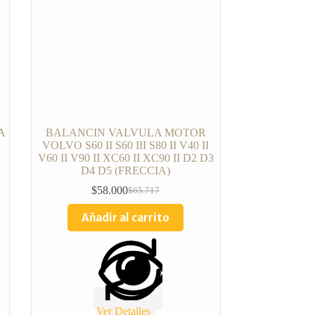
A
BALANCIN VALVULA MOTOR
VOLVO S60 II S60 III S80 II V40 II
V60 II V90 II XC60 II XC90 II D2 D3
D4 D5 (FRECCIA)
$
58.000
$
65.717
Añadir al carrito
Ver Detalles