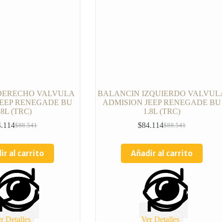
DERECHO VALVULA
BALANCIN IZQUIERDO VALVUL
JEEP RENEGADE BU
ADMISION JEEP RENEGADE BU
.8L (TRC)
1.8L (TRC)
4.114
$
84.114
$
88.541
$
88.541
ir al carrito
Añadir al carrito
r Detalles
Ver Detalles