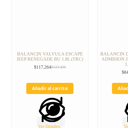
BALANCIN VALVULA ESCAPE
BALANCIN 
JEEP RENEGADE BU 1.8L (TRC)
ADMISION 
1
$
117.264
$
123.436
$
8
Añadir al carrito
Añad
Ver Detalles
Ve